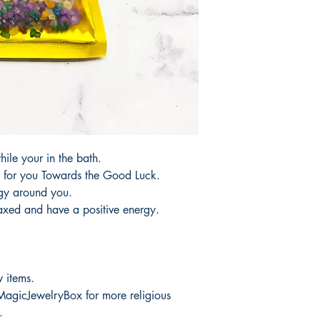
No hay devoluciones 
It would take 3 to 5 b
productos.
products.
Tardaría entre 3 y 5 d
hile your in the bath.
ds for you Towards the Good Luck.
rgy around you.
laxed and have a positive energy.
 items.
MagicJewelryBox for more religious
.