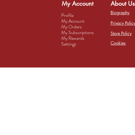
My Account
About Us
Biography
Profile
My Account
Privacy Polic
My Orders
My Subscriptions
Store Policy
My Rewards
Cookies
Settings