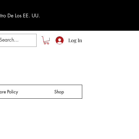
tro De Los EE. UU.
Log In
tore Policy
Shop