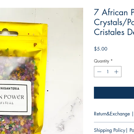
7 African 
Crystals/P
Cristales 
Price
$5.00
Quantity
*
Return&Exchange |
There are no returns 
Shipping Policy| Po
products.