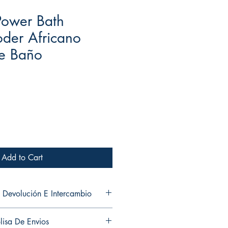
Power Bath
oder Africano
De Baño
Add to Cart
 Devolución E Intercambio
and exchanges in any of my
lisa De Envios