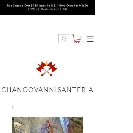
Free Shipping Over $120 Inside the U.S. | Envío Gratis Por Más De
$120 solo Dentro De Los EE. UU.
CHANGOVANNISANTERIA