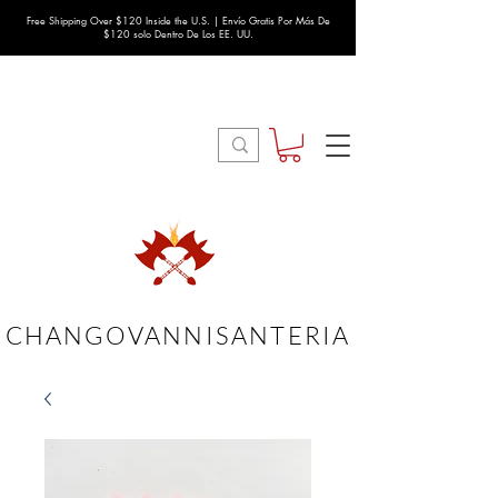
Free Shipping Over $120 Inside the U.S. | Envío Gratis Por Más De
$120 solo Dentro De Los EE. UU.
CHANGOVANNISANTERIA