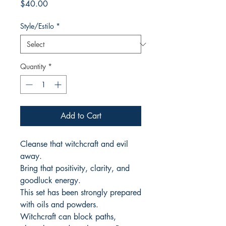
Price
$40.00
Style/Estilo
*
Quantity
*
Add to Cart
Cleanse that witchcraft and evil
away.
Bring that positivity, clarity, and
goodluck energy.
This set has been strongly prepared
with oils and powders.
Witchcraft can block paths,