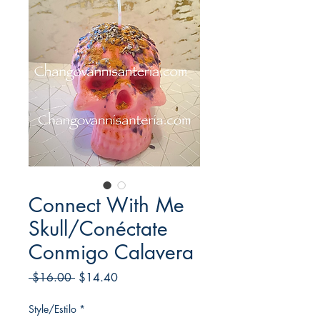
Connect With Me
Skull/Conéctate
Conmigo Calavera
Regular
Sale
 $16.00 
$14.40
Price
Price
Style/Estilo
*