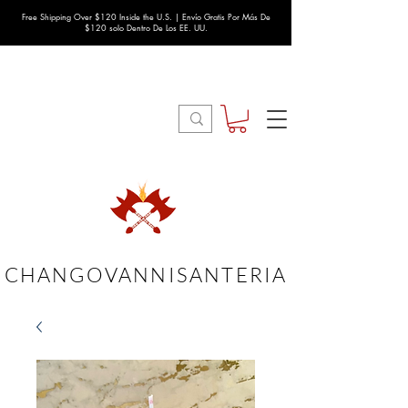
Free Shipping Over $120 Inside the U.S. | Envío Gratis Por Más De
$120 solo Dentro De Los EE. UU.
CHANGOVANNISANTERIA