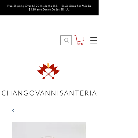
Free Shipping Over $120 Inside the U.S. | Envío Gratis Por Más De
$120 solo Dentro De Los EE. UU.
CHANGOVANNISANTERIA