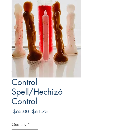
Control
Spell/Hechizó
Control
Regular
Sale
 $65.00 
$61.75
Price
Price
Quantity
*