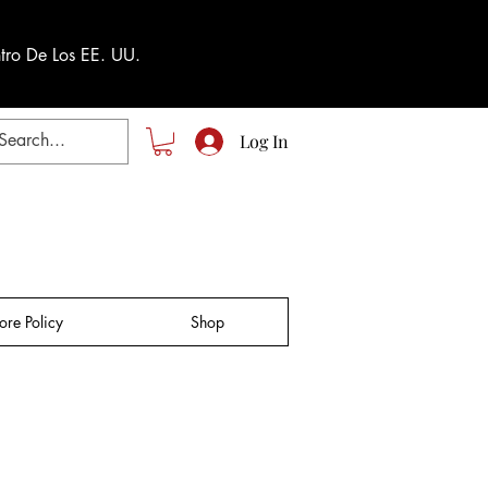
tro De Los EE. UU.
Log In
tore Policy
Shop