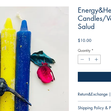
Energy&He
Candles/Ve
Salud
Price
$10.00
Quantity
*
Return&Exchange |
There are no returns 
Shipping Policy & P
No hay devoluciones 