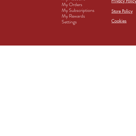
Privacy Polic
My Orders
My Subscriptions
Store Policy
My Rewards
Cookies
Settings