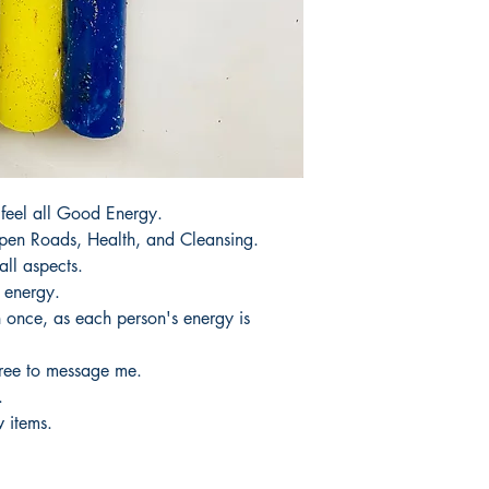
productos.
It would take 3 to 5 b
products.
Tardaria entre 3 y 5 d
 feel all Good Energy.
pen Roads, Health, and Cleansing.
all aspects.
 energy.
once, as each person's energy is
free to message me.
.
 items.