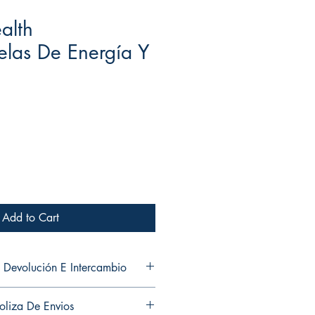
alth
las De Energía Y
Add to Cart
 Devolución E Intercambio
and exchanges in any of my products.
oliza De Envios
ni cambios en ninguno de mis