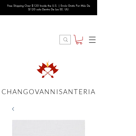
Free Shipping Over $120 Inside the U.S. | Envío Gratis Por Más De
$120 solo Dentro De Los EE. UU.
CHANGOVANNISANTERIA