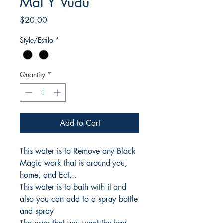
Mal Y Vudú
Price
$20.00
Style/Estilo
*
Quantity
*
Add to Cart
This water is to Remove any Black
Magic work that is around you,
home, and Ect...
This water is to bath with it and
also you can add to a spray bottle
and spray
The area that you want the bad