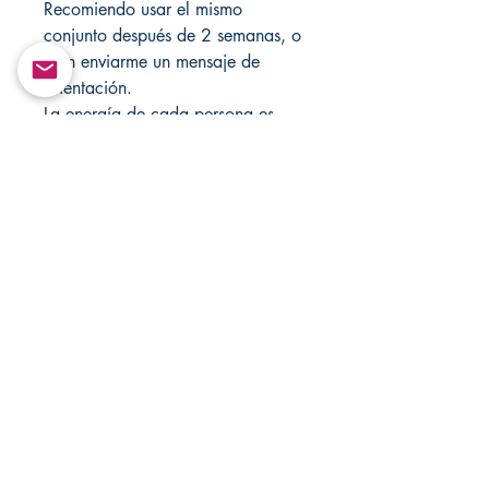
Recomiendo usar el mismo
conjunto después de 2 semanas, o
bien enviarme un mensaje de
orientación.
La energía de cada persona es
diferente y necesitará velas de
amor negras o hechizos más
fuertes.
Cualquier pregunta u orientación
no dude en enviarme un mensaje.
Sin reembolso ni cambio.
Nunca deje velas desatendidas.
Solo para fines de entretenimiento.
Visite mi tienda cada semana para
obtener nuevos artículos, y más
próximamente.