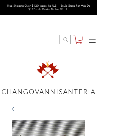
Free Shipping Over $120 Inside the U.S. | Envío Gratis Por Más De
$120 solo Dentro De Los EE. UU.
CHANGOVANNISANTERIA