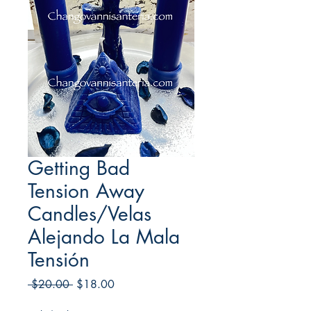
Getting Bad
Tension Away
Candles/Velas
Alejando La Mala
Tensión
Regular
Sale
 $20.00 
$18.00
Price
Price