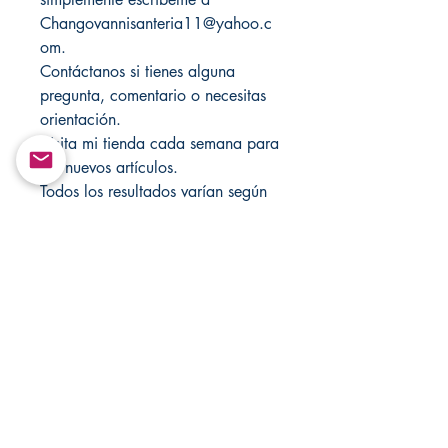
Changovannisanteria11@yahoo.c
om.
Contáctanos si tienes alguna
pregunta, comentario o necesitas
orientación.
Visita mi tienda cada semana para
ver nuevos artículos.
Todos los resultados varían según
la energía y positividad de cada
persona hacia la(s) vela(s).
Estos artículos no se pueden
recopilar ni retransmitir de ninguna
forma.
Solo para fines de entretenimiento!
Visita Changovannisanteria.com y
Santamuertesanteria.com para más
artículos y ofertas especiales.