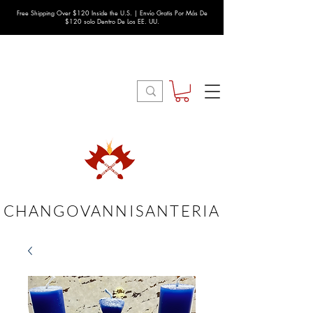
Free Shipping Over $120 Inside the U.S. | Envío Gratis Por Más De
$120 solo Dentro De Los EE. UU.
CHANGOVANNISANTERIA