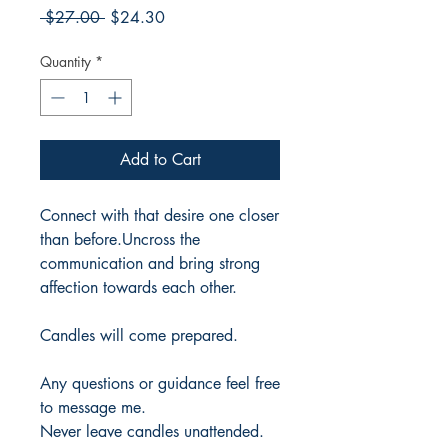
Regular
Sale
 $27.00 
$24.30
Price
Price
Quantity
*
Add to Cart
Connect with that desire one closer
than before.Uncross the
communication and bring strong
affection towards each other.
Candles will come prepared.
Any questions or guidance feel free
to message me.
Never leave candles unattended.