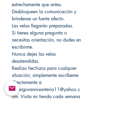
estrechamente que antes.
Desbloqueen la comunicación y
bríndense un fuerte afecto.
Las velas llegarán preparadas.
Si tienes alguna pregunta o
necesitas orientación, no dudes en
escribirme.
Nunca dejes las velas
desatendidas.
Realizo hechizos para cualquier
situación; simplemente escríbeme
directamente a
Changovannisanteria11@yahoo.c
om. Visita mi tienda cada semana
para ver nuevos artículos.
También puedes visitar mi otra
tienda para ver más:
Santamuertesanteria.com y