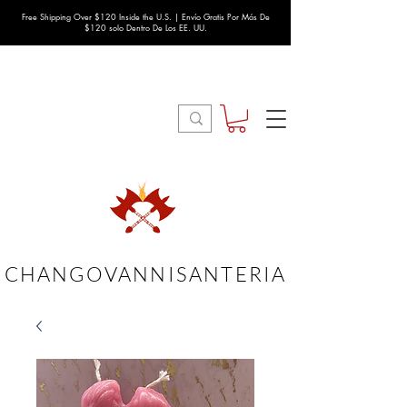
Free Shipping Over $120 Inside the U.S. | Envío Gratis Por Más De
$120 solo Dentro De Los EE. UU.
CHANGOVANNISANTERIA