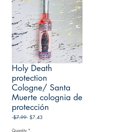
Holy Death
protection
Cologne/ Santa
Muerte colognia de
protección
Regular
Sale
 $7.99 
$7.43
Price
Price
Quantity
*