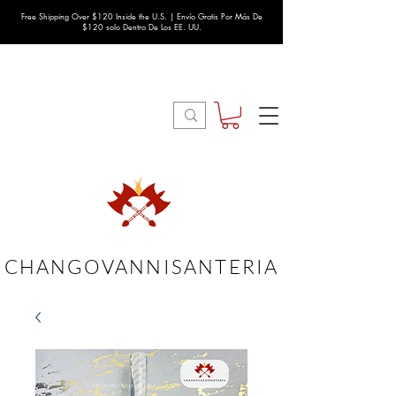
Free Shipping Over $120 Inside the U.S. | Envío Gratis Por Más De
$120 solo Dentro De Los EE. UU.
CHANGOVANNISANTERIA