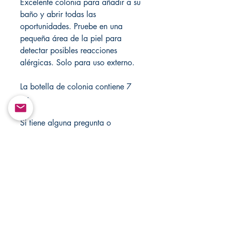
Excelente colonia para añadir a su
baño y abrir todas las
oportunidades. Pruebe en una
pequeña área de la piel para
detectar posibles reacciones
alérgicas. Solo para uso externo.
La botella de colonia contiene 7
oz.
Si tiene alguna pregunta o
necesita orientación, no dude en
enviarme un mensaje. Ofrezco mis
servicios para cualquier situación.
Envíeme un mensaje. ¡Solo para
fines de entretenimiento! Visite mi
tienda cada semana para ver
nuevos artículos. También puede