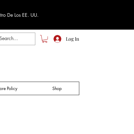
tro De Los EE. UU.
Log In
tore Policy
Shop