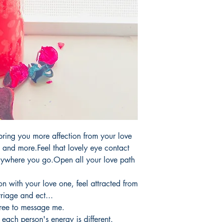
products.
Tardaria entre 3 y 5 d
ring you more affection from your love
u and more.Feel that lovely eye contact
verywhere you go.Open all your love path
on with your love one, feel attracted from
riage and ect...
free to message me.
each person's energy is different.