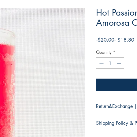
Hot Passio
Amorosa Ca
Regular
S
 $20.00 
$18.80
Price
P
Quantity
*
Return&Exchange |
There are no returns 
Shipping Policy & P
No hay devoluciones 
productos.
It would take 3 to 5 b