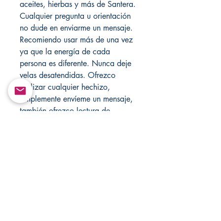
aceites, hierbas y más de Santera.
Cualquier pregunta u orientación
no dude en enviarme un mensaje.
Recomiendo usar más de una vez
ya que la energía de cada
persona es diferente. Nunca deje
velas desatendidas. Ofrezco
realizar cualquier hechizo,
simplemente envíeme un mensaje,
también ofrezco lectura de
imágenes de energía gratis sin
costo para usted. Simplemente
cargue su foto y envíe su nombre
completo a
changovannisanteria11@yahoo.co
m. Se necesitarán hasta 24 horas
para responder a un gran volumen
de clientes. Visite mi tienda cada
semana para obtener nuevos