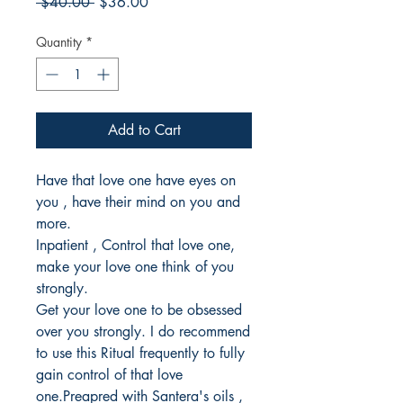
Regular
Sale
 $40.00 
$36.00
Price
Price
Quantity
*
Add to Cart
Have that love one have eyes on
you , have their mind on you and
more.
Inpatient , Control that love one,
make your love one think of you
strongly.
Get your love one to be obsessed
over you strongly. I do recommend
to use this Ritual frequently to fully
gain control of that love
one.Preapred with Santera's oils ,