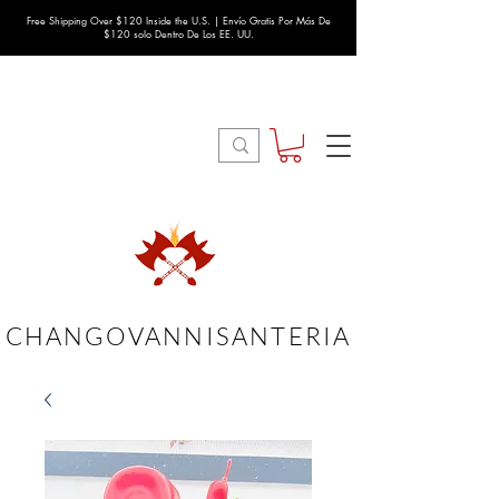
Free Shipping Over $120 Inside the U.S. | Envío Gratis Por Más De
$120 solo Dentro De Los EE. UU.
CHANGOVANNISANTERIA