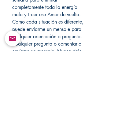
completamente toda la energía
mala y traer ese Amor de vuelta.
Como cada situación es diferente,
puede enviarme un mensaje para
cualquier orientación o pregunta.
Cualquier pregunta o comentario
envíame un mensaje. Nunca deje
velas desatendidas. Úselo bajo su
propio riesgo.
Nunca deje velas desatendidas.
Visite mi tienda cada semana para
obtener nuevos artículos, visite
también mi otra tienda
MandSMagicJewelryBox para
obtener más accesorios y artículos
religiosos en Etsy.com. Si está
buscando más productos, visite
CHANGOVANNISANTERIA @