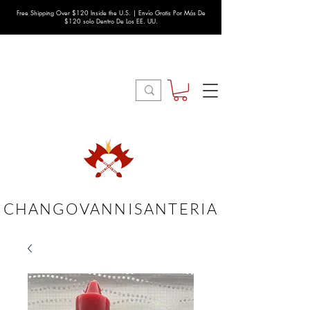
Free Shipping Over $120 Inside the U.S. | Envío Gratis Por Más De
$120 solo Dentro De Los EE. UU.
CHANGOVANNISANTERIA