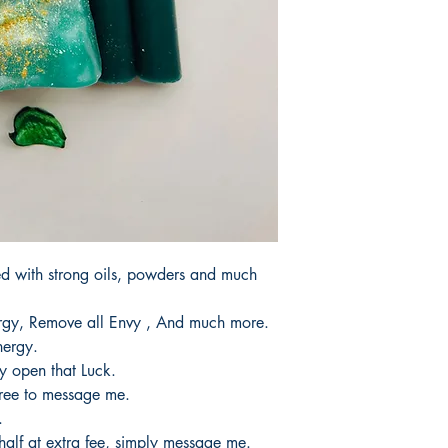
products.
Tardaria entre 3 y 5 d
d with strong oils, powders and much
rgy, Remove all Envy , And much more.
energy.
y open that Luck.
free to message me.
.
half at extra fee, simply message me.