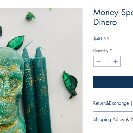
Money Spe
Dinero
Price
$40.99
Quantity
*
Return&Exchange |
There are no returns 
Shipping Policy & P
No hay devoluciones 
productos.
It would take 3 to 5 b