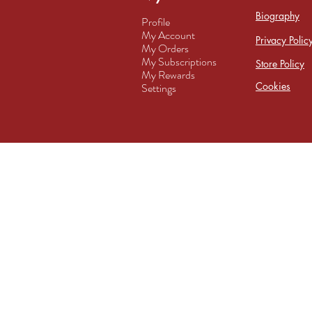
Biography
Profile
My Account
Privacy Polic
My Orders
My Subscriptions
Store Policy
My Rewards
Cookies
Settings