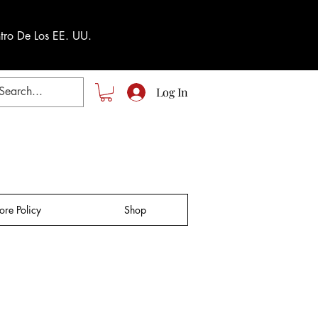
tro De Los EE. UU.
Log In
tore Policy
Shop