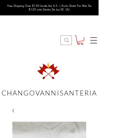
Free Shipping Over $120 Inside the U.S. | Envío Gratis Por Más De
$120 solo Dentro De Los EE. UU.
CHANGOVANNISANTERIA