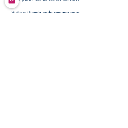
Visite mi tienda cada semana para
obtener nuevos artículos, también
visite mis tiendas para ver las
ventas.
https://mandsmagicjewelrybox.co
m/
https://www.changovannisanteria.
com/
https://www.santamuertesanteria.
com/
Return&Exchange |
Devolución E Intercambio
There are no returns and exchanges