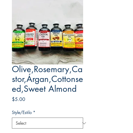
Olive,Rosemary,Ca
stor,Árgan,Cottonse
ed,Sweet Almond
Price
$5.00
Style/Estilo
*