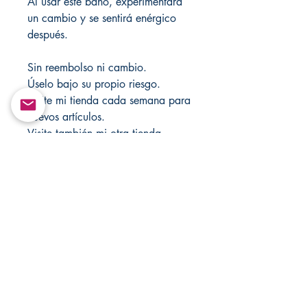
Al usar este baño, experimentará
un cambio y se sentirá enérgico
después.
Sin reembolso ni cambio.
Úselo bajo su propio riesgo.
Visite mi tienda cada semana para
nuevos artículos.
Visite también mi otra tienda
MandSMagicJewelryBox para
obtener más accesorios y artículos
religiosos en Etsy.com.
Si busca más productos, visite
CHANGOVANNISANTERIA @
Etsy.com.
Return&Exchange |
Devolución E Intercambio