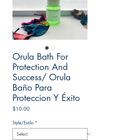
Orula Bath For
Protection And
Success/ Orula
Baño Para
Proteccion Y Éxito
Price
$10.00
Style/Estilo
*