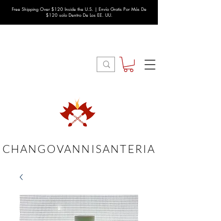
Free Shipping Over $120 Inside the U.S. | Envío Gratis Por Más De
$120 solo Dentro De Los EE. UU.
CHANGOVANNISANTERIA