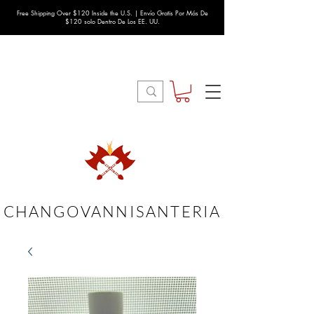
Free Shipping Over $120 Inside the U.S. | Envío Gratis Por Más De
$120 solo Dentro De Los EE. UU.
CHANGOVANNISANTERIA