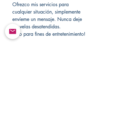
Ofrezco mis servicios para
cualquier situación, simplemente
envíeme un mensaje. Nunca deje
las velas desatendidas.
Solo para fines de entretenimiento!
Visite mi tienda cada semana para
obtener nuevos artículos, también
visite mis tiendas para ver las
ventas.
https://mandsmagicjewelrybox.co
m/
https://www.changovannisanteria.
com/
https://www.santamuertesanteria.
com/