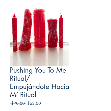
Pushing You To Me
Ritual/
Empujándote Hacia
Mí Ritual
Regular
Sale
 $70.00 
$63.00
Price
Price