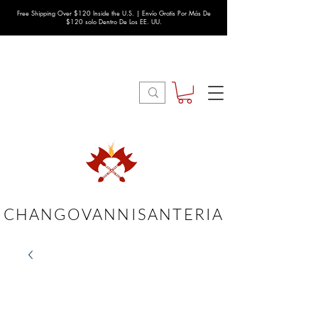
Free Shipping Over $120 Inside the U.S. | Envío Gratis Por Más De
$120 solo Dentro De Los EE. UU.
CHANGOVANNISANTERIA