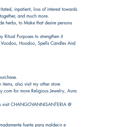
No hay devoluciones 
It would take 3 to 5 b
ritated, inpatient, loss of interest towards
productos.
products.
e together, and much more.
Tardaría entre 3 y 5 d
e herbs, to Make that desire persons
 Ritual Purposes to strengthen it
y Voodoo, Hoodoo, Spells Candles And
purchase.
items, also visit my other store
com for more Religious Jewelry, Aura
ducts visit CHANGOVANNISANTERIA @
emadamente fuerte para maldecir e