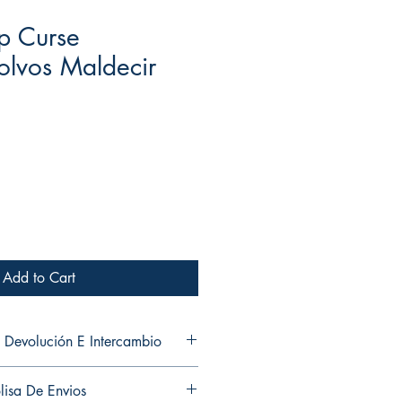
ip Curse
lvos Maldecir
Add to Cart
 Devolución E Intercambio
and exchanges in any of my
lisa De Envios