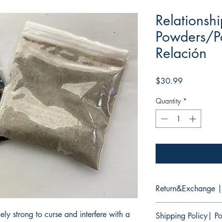
Relationsh
Powders/Po
Relación
Price
$30.99
Quantity
*
Return&Exchange |
There are no returns 
ly strong to curse and interfere with a
Shipping Policy| Po
products.