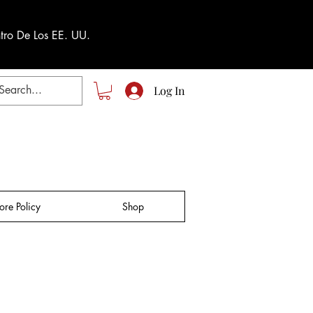
tro De Los EE. UU.
Log In
tore Policy
Shop