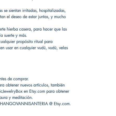
 se sientan irritadas, hospitalizadas,
ntan el deseo de estar juntas, y mucho
erte hierba casera, para hacer que las
a suerte y más.
ualquier propósito ritual para
den usar en cualquier vudú, vudú, velas
antes de comprar.
ra obtener nuevos artículos, también
icJewelryBox en Etsy.com para obtener
 aura y meditación.
ite CHANGOVANNISANTERIA @ Etsy.com.