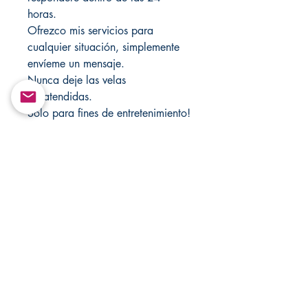
horas.
Ofrezco mis servicios para
cualquier situación, simplemente
envíeme un mensaje.
Nunca deje las velas
desatendidas.
Solo para fines de entretenimiento!
Visite mi tienda cada semana para
obtener nuevos artículos, también
visite mis tiendas para ver las
ventas.
https://mandsmagicjewelrybox.co
m/
https://www.changovannisanteria.
com/