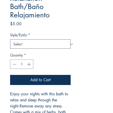
Bath/Baño
Relajamiento
Price
$5.00
Style/Estilo
*
Quantity
*
Add to Cart
Enjoy your nights with this bath to
relax and sleep through the
night.Remove away any stress.
Comes with a mix of herbs, bath