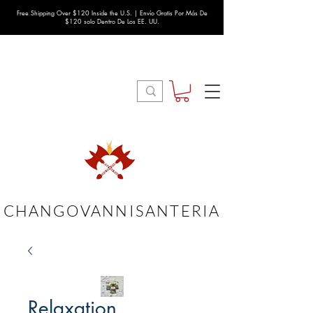
Free Shipping Over $120 Inside the U.S. | Envío Gratis Por Más De
$120 solo Dentro De Los EE. UU.
CHANGOVANNISANTERIA
Relaxation