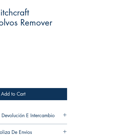
tchcraft
olvos Remover
Add to Cart
 Devolución E Intercambio
and exchanges in any of my products.
oliza De Envios
ni cambios en ninguno de mis