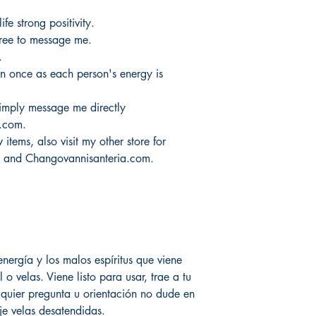
productos.
It would take 3 to 5 b
fe strong positivity.
products.
free to message me.
Tardaría entre 3 y 5 d
.
n once as each person's energy is
 simply message me directly
.com.
items, also visit my other store for
m and Changovannisanteria.com.
energía y los malos espíritus que viene
l o velas. Viene listo para usar, trae a tu
lquier pregunta u orientación no dude en
e velas desatendidas.