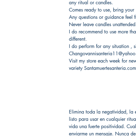
any ritual or candles.
Comes ready to use, bring your li
Any questions or guidance feel 
Never leave candles unattended
I do recommend to use more tha
different.
I do perform for any situation ,
Changovannisanteria11@yahoo
Visit my store each week for new 
variety Santamuertesanteria.co
Elimina toda la negatividad, la 
listo para usar en cualquier ritua
vida una fuerte positividad. Cua
enviarme un mensaje. Nunca dej