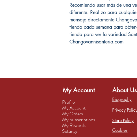
Recomiendo usar más de una ve
diferente. Realizo para cualqui
mensaje directamente Changova
tienda cada semana para obtener
tienda para ver la variedad San
Changovannisanteria.com
My Account
About Us
Biography
Profile
My Account
Privacy Polic
My Orders
My Subscriptions
Store Policy
My Rewards
Cookies
Settings