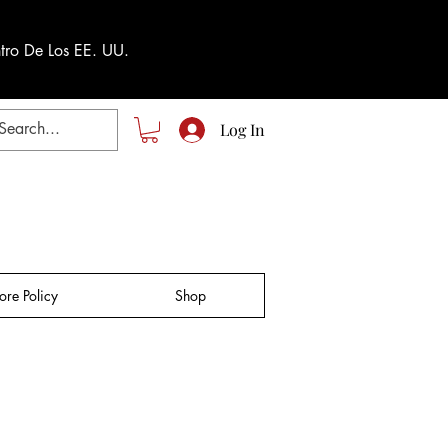
tro De Los EE. UU.
Log In
tore Policy
Shop