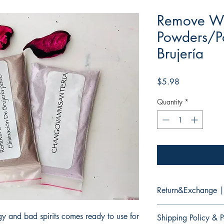
Remove Wi
Powders/P
Brujería
Price
$5.98
Quantity
*
Return&Exchange |
There are no returns 
gy and bad spirits comes ready to use for
Shipping Policy & P
No hay devoluciones 