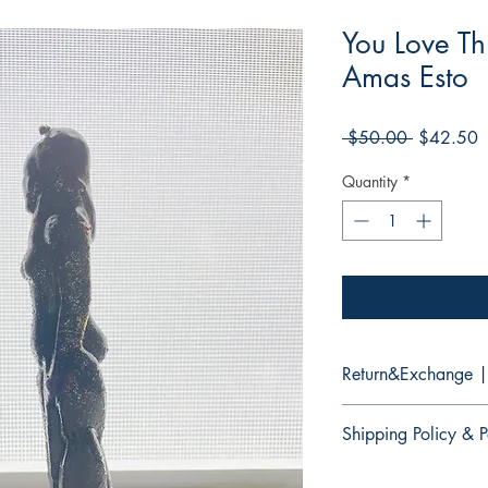
You Love Th
Amas Esto
Regular
S
 $50.00 
$42.50
Price
P
Quantity
*
Return&Exchange |
There are no returns 
Shipping Policy & P
No hay devoluciones 
productos.
It would take 3 to 5 b