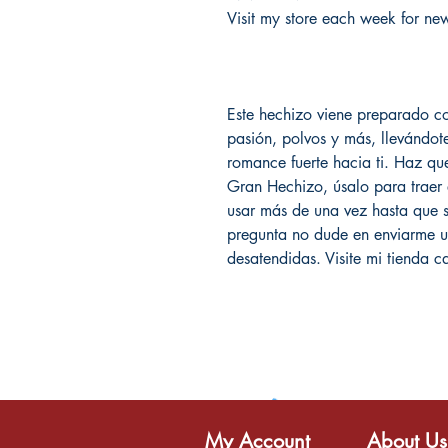
Visit my store each week for new
Este hechizo viene preparado co
pasión, polvos y más, llevándot
romance fuerte hacia ti. Haz qu
Gran Hechizo, úsalo para traer
usar más de una vez hasta que s
pregunta no dude en enviarme u
desatendidas. Visite mi tienda 
My Account
About Us