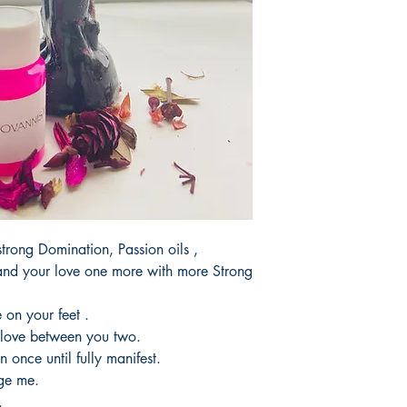
products.
Tardaria entre 3 y 5 d
trong Domination, Passion oils ,
nd your love one more with more Strong
 on your feet .
t love between you two.
once until fully manifest.
age me.
.