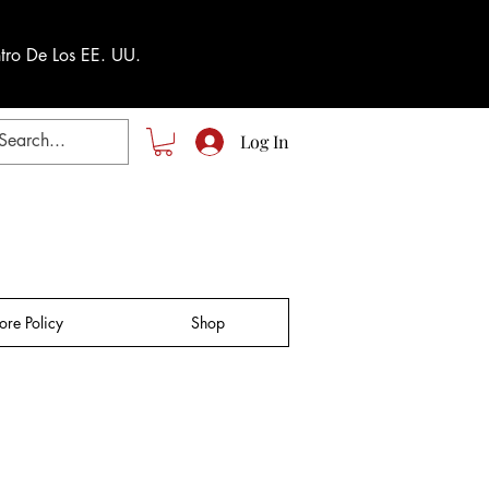
tro De Los EE. UU.
Log In
tore Policy
Shop