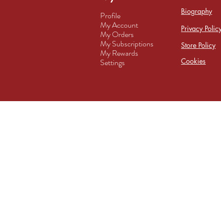
Biography
Profile
My Account
Privacy Polic
My Orders
My Subscriptions
Store Policy
My Rewards
Cookies
Settings