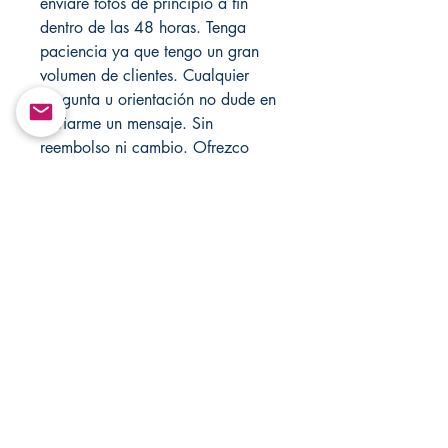
enviaré fotos de principio a fin
dentro de las 48 horas. Tenga
paciencia ya que tengo un gran
volumen de clientes. Cualquier
pregunta u orientación no dude en
enviarme un mensaje. Sin
reembolso ni cambio. Ofrezco
actuar para cualquier situación.
Solo con fines de entretenimiento!
Los resultados se basan en la
energía de cada persona, los
pacientes y yo recomiendo usar
hechizos de amor semanalmente
hasta que tenga resultados. Visite
mi tienda cada semana para
obtener nuevos artículos, también
visite mis sitios web oficiales
Santamuertesanteria.com y
Changovannisanteria.com.