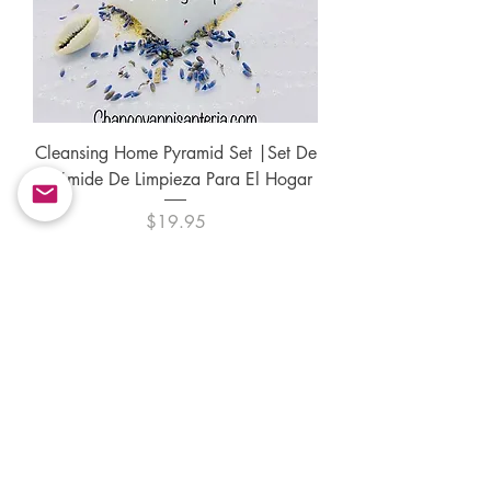
Cleansing Home Pyramid Set |Set De
Pirámide De Limpieza Para El Hogar
Price
$19.95
Add to Cart