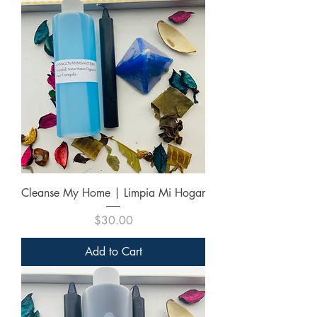
Cleanse My Home | Limpia Mi Hogar
Price
$30.00
Add to Cart