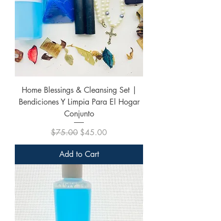
Home Blessings & Cleansing Set |
Bendiciones Y Limpia Para El Hogar
Conjunto
Regular Price
Sale Price
$75.00
$45.00
Add to Cart