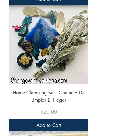
Home Cleansing Set| Conjunto De
Limpiar El Hogar
Price
$20.00
Add to Cart