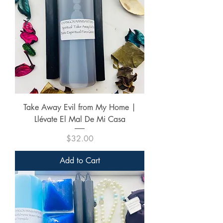
Take Away Evil from My Home |
Llévate El Mal De Mi Casa
Price
$32.00
Add to Cart