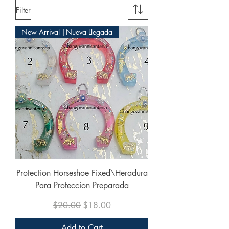
Filter
New Arrival |Nueva Llegada
Protection Horseshoe Fixed\Heradura
Para Proteccion Preparada
Regular Price
Sale Price
$20.00
$18.00
Add to Cart