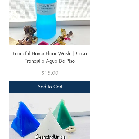
Peaceful Home Floor Wash | Casa
Tranquila Agua De Piso
Price
$15.00
Add to Cart