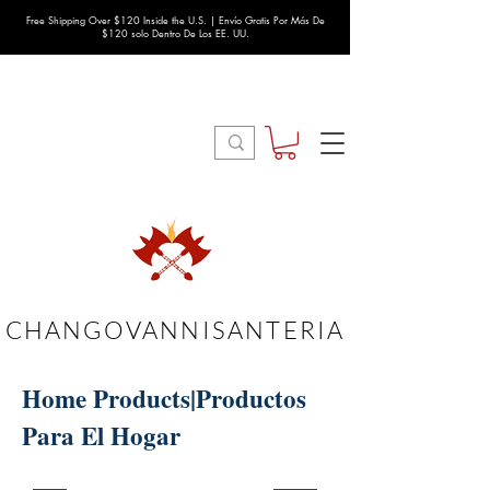
Free Shipping Over $120 Inside the U.S. | Envío Gratis Por Más De
$120 solo Dentro De Los EE. UU.
CHANGOVANNISANTERIA
Home Products|Productos
Para El Hogar