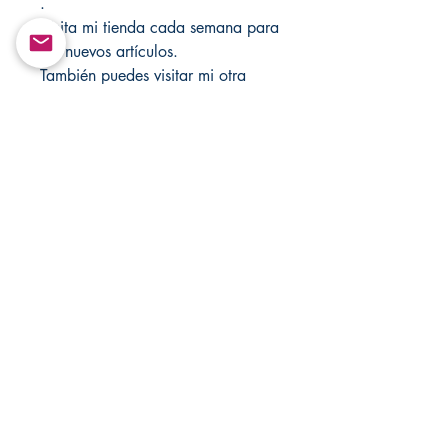
.
Visita mi tienda cada semana para
ver nuevos artículos.
También puedes visitar mi otra
tienda para ver la variedad:
Santamuertesanteria.com y
Godvannisanteria.com.
Personaliza cualquier hechizo para
cualquier propósito!
Nuevas tiendas:
MandSMagicJewelrybox.com
https://www.yemayashop.com/
Return&Exchange |