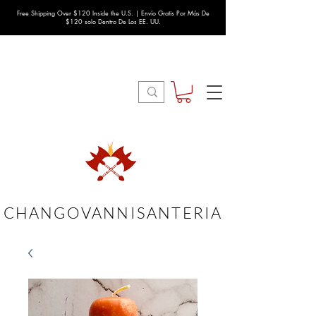
Free Shipping Over $120 Inside the U.S. | Envío Gratis Por Más De
$120 solo Dentro De Los EE. UU.
CHANGOVANNISANTERIA