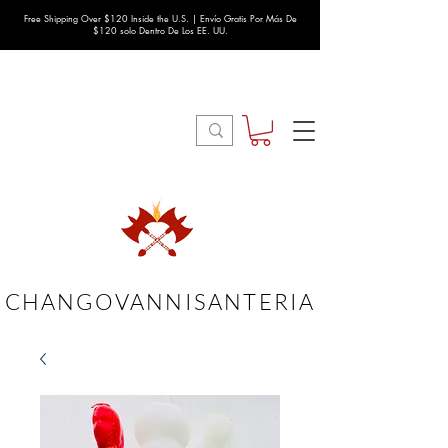
Free Shipping Over $120 Inside the U.S. | Envío Gratis Por Más De
$120 solo Dentro De Los EE. UU.
CHANGOVANNISANTERIA