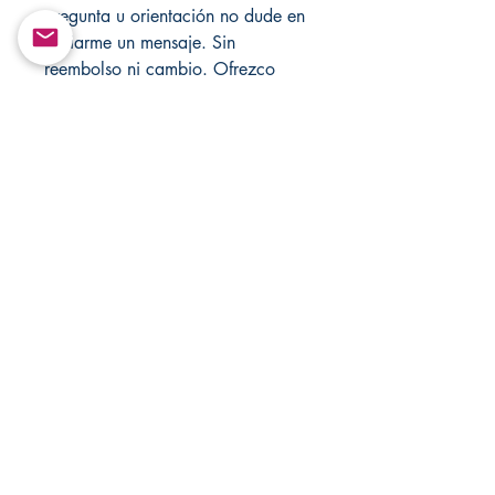
pregunta u orientación no dude en
enviarme un mensaje. Sin
reembolso ni cambio. Ofrezco
actuar para cualquier situación.
Solo con fines de entretenimiento!
Los resultados se basan en la
energía de cada persona, los
pacientes y recomiendo usar
hechizos de amor semanalmente
hasta que tenga resultados. Visite
mi tienda cada semana para
obtener nuevos artículos, también
visite mis sitios web oficiales
Santamuertesanteria.com y
Changovannisanteria.com.
Return&Exchange |
Devolución E Intercambio