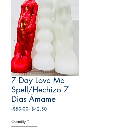
7 Day Love Me
Spell/Hechizo 7
Dias Ámame
Regular
Sale
 $50.00 
$42.50
Price
Price
Quantity
*