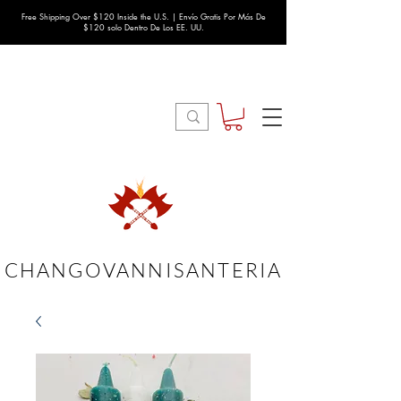
Free Shipping Over $120 Inside the U.S. | Envío Gratis Por Más De
$120 solo Dentro De Los EE. UU.
CHANGOVANNISANTERIA