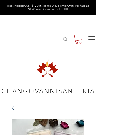
Free Shipping Over $120 Inside the U.S. | Envío Gratis Por Más De
$120 solo Dentro De Los EE. UU.
CHANGOVANNISANTERIA