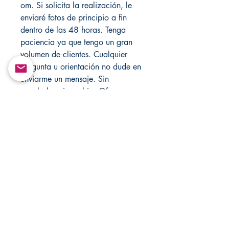
om. Si solicita la realización, le
enviaré fotos de principio a fin
dentro de las 48 horas. Tenga
paciencia ya que tengo un gran
volumen de clientes. Cualquier
pregunta u orientación no dude en
enviarme un mensaje. Sin
reembolso ni cambio. Ofrezco
actuar para cualquier situación.
Solo con fines de entretenimiento!
Los resultados se basan en la
energía de cada persona, los
pacientes y yo recomiendo usar
hechizos de amor semanalmente
hasta que tenga resultados. Visite
mi tienda cada semana para
obtener nuevos artículos, también
visite mis sitios web oficiales
Santamuertesanteria.com y