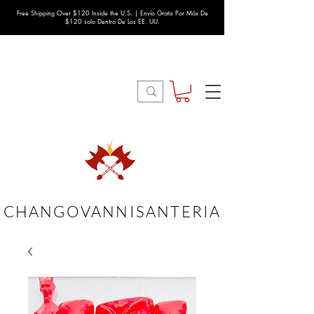
Free Shipping Over $120 Inside the U.S. | Envío Gratis Por Más De
$120 solo Dentro De Los EE. UU.
CHANGOVANNISANTERIA