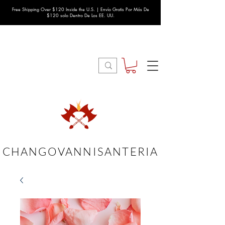
Free Shipping Over $120 Inside the U.S. | Envío Gratis Por Más De
$120 solo Dentro De Los EE. UU.
CHANGOVANNISANTERIA