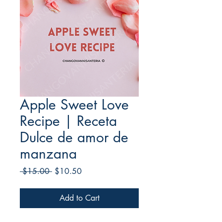
Apple Sweet Love
Recipe | Receta
Dulce de amor de
manzana
Regular
Sale
 $15.00 
$10.50
Price
Price
Add to Cart