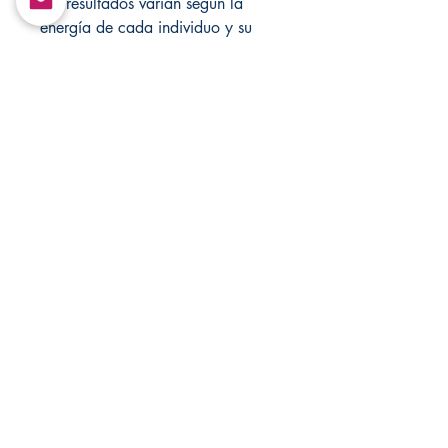
Los resultados varían según la
energía de cada individuo y su
actitud positiva hacia la vela o
velas.
Estos artículos no pueden ser
recopilados ni retransmitidos de
ninguna forma.
Solo con fines de entretenimiento!
Mis nuevos sitios web a
continuación:
https://godvannisanteria.com/coll
ections/all?page=1
https://www.yemayashop.com/ac
cessibility-statement Copyright ©