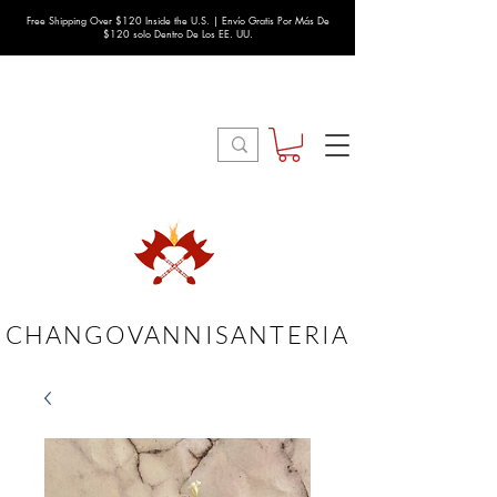
Free Shipping Over $120 Inside the U.S. | Envío Gratis Por Más De
$120 solo Dentro De Los EE. UU.
CHANGOVANNISANTERIA