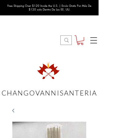
Free Shipping Over $120 Inside the U.S. | Envío Gratis Por Más De
$120 solo Dentro De Los EE. UU.
CHANGOVANNISANTERIA