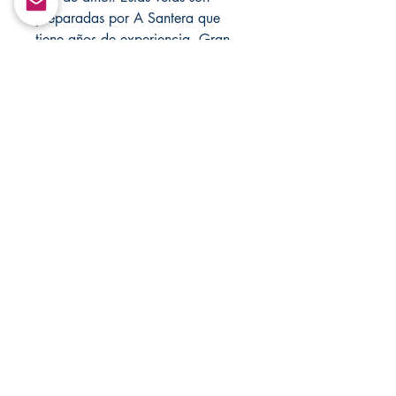
preparadas por A Santera que
tiene años de experiencia. Gran
conjunto para traer de vuelta a tu
amor o traer más afecto a tu
relación. Este conjunto se vende
con cruz ya que tiene opciones.
Nunca deje velas desatendidas.
Visite mi tienda cada semana para
obtener nuevos artículos, también
visite mi otra tienda en
MandSMagicJewelryBox para
obtener más joyas religiosas, velas
de aura y meditación.
Return&Exchange |
Devolución E Intercambio
There are no returns and exchanges in