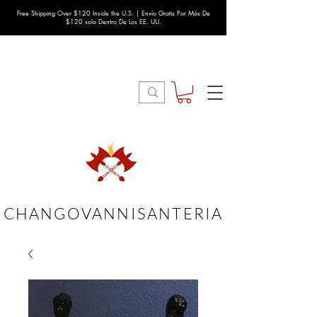
Free Shipping Over $120 Inside the U.S. | Envío Gratis Por Más De
$120 solo Dentro De Los EE. UU.
CHANGOVANNISANTERIA