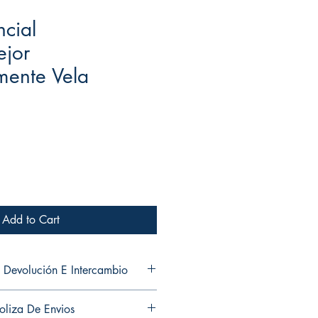
ncial
jor
mente Vela
Add to Cart
 Devolución E Intercambio
and exchanges in any of my products.
oliza De Envios
ni cambios en ninguno de mis