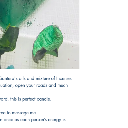
productos.
It would take 3 to 5 b
products.Not Includi
Tardaria entre 3 y 5 d
productos.No incluye 
antera's oils and mixture of Incense.
situation, open your roads and much
rd, this is perfect candle.
free to message me.
n once as each person’s energy is