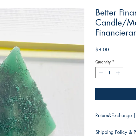
Better Fina
Candle/Me
Financiera
Price
$8.00
Quantity
*
Return&Exchange |
There are no returns 
Shipping Policy & P
No hay devoluciones 