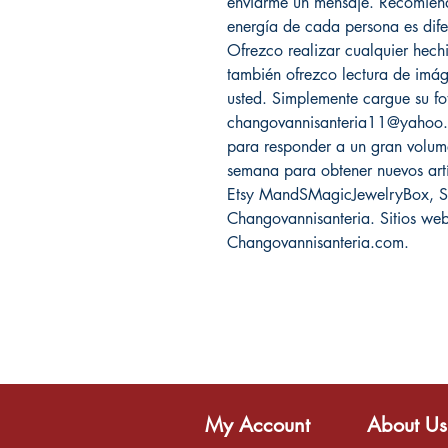
enviarme un mensaje. Recomien
energía de cada persona es dife
Ofrezco realizar cualquier hec
también ofrezco lectura de imág
usted. Simplemente cargue su f
changovannisanteria11@yahoo.c
para responder a un gran volume
semana para obtener nuevos artíc
Etsy MandSMagicJewelryBox, Sa
Changovannisanteria. Sitios web
Changovannisanteria.com.
My Account
About Us