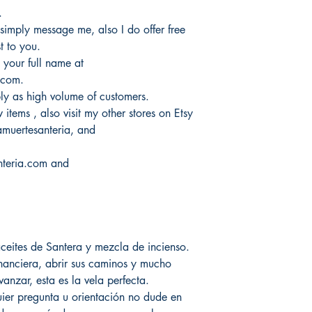
.
 simply message me, also I do offer free
t to you.
 your full name at
.com.
ply as high volume of customers.
items , also visit my other stores on Etsy
uertesanteria, and
nteria.com and
ceites de Santera y mezcla de incienso.
inanciera, abrir sus caminos y mucho
nzar, esta es la vela perfecta.
ier pregunta u orientación no dude en