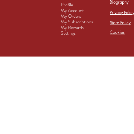
Biography
Profile
My Account
Privacy Polic
My Orders
My Subscriptions
Store Policy
My Rewards
Cookies
Settings