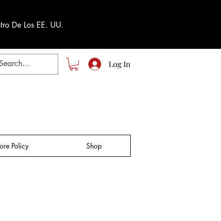
tro De Los EE. UU.
Log In
tore Policy
Shop