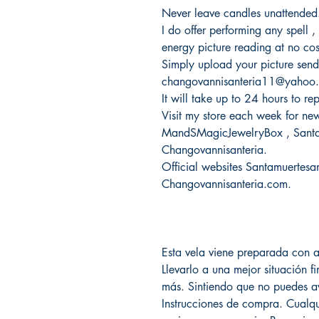
Never leave candles unattended
I do offer performing any spell ,
energy picture reading at no cos
Simply upload your picture send
changovannisanteria11@yahoo
It will take up to 24 hours to re
Visit my store each week for new 
MandSMagicJewelryBox , Santam
Changovannisanteria.
Official websites Santamuertesa
Changovannisanteria.com.
Esta vela viene preparada con a
Llevarlo a una mejor situación f
más. Sintiendo que no puedes ava
Instrucciones de compra. Cualqu