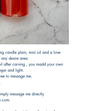
ng candle plain, mini oil and a love
 any desire area.
il after carving , you madd your own
gar and light.
free to message me.
.
 simply message me directly
o.com.