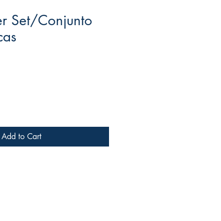
er Set/Conjunto
cas
ale
rice
Add to Cart