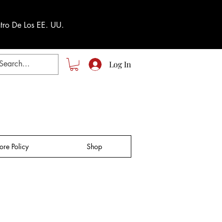
tro De Los EE. UU.
Log In
tore Policy
Shop