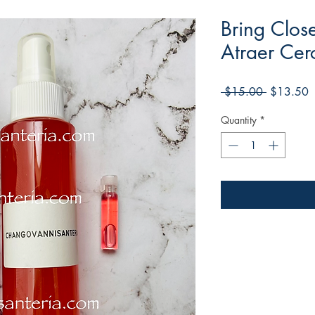
Bring Clos
Atraer Cer
Regular
S
 $15.00 
$13.50
Price
P
Quantity
*