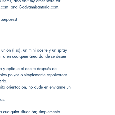
items, also visit my other store for
.com and Godvannisanteria.com.
 purposes!
 unión (lisa), un mini aceite y un spray
ar o en cualquier área donde se desee
 y aplique el aceite después de
pios polvos o simplemente espolvorear
rla.
sita orientación, no dude en enviarme un
as.
ra cualquier situación; simplemente