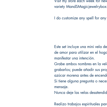
Visit my store each week for new 
variety MandSMagicjewelrybox
I do customize any spell for any
Este set incluye una mini vela de
de amor para utilizar en el hog
manifestar una intención.
Grabe ambos nombres en la vela
grabarlos; puede añadir sus pro
azúcar morena antes de encende
Si tiene alguna pregunta o nece
mensaje.
Nunca deje las velas desatendid
Realizo trabajos espirituales pa