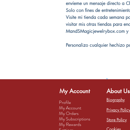
envíeme un mensaje directo a
Solo con fines de entretenimient
Visite mi tienda cada semana pa
visitar mis otras tiendas para e
MandSMagicjewelrybox.com y 
Personalizo cualquier hechizo p
My Account
About Us
Biography
Profile
My Account
Privacy Polic
My Orders
My Subscriptions
Store Policy
My Rewards
Cookies
Settings