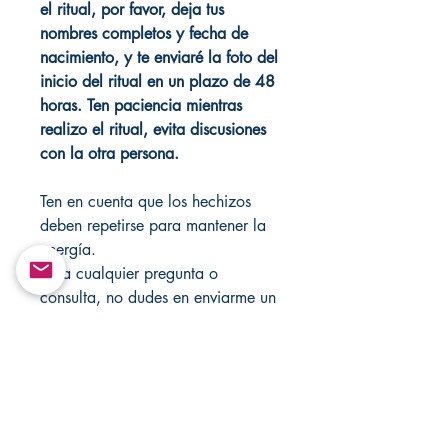
el ritual, por favor, deja tus
nombres completos y fecha de
nacimiento, y te enviaré la foto del
inicio del ritual en un plazo de 48
horas. Ten paciencia mientras
realizo el ritual, evita discusiones
con la otra persona.
Ten en cuenta que los hechizos
deben repetirse para mantener la
energía.
Para cualquier pregunta o
consulta, no dudes en enviarme un
mensaje. Nunca dejes las velas
desatendidas. Realizo rituales para
cualquier situación, simplemente
envíame un mensaje directamente
a
Changovannisanteria11@yahoo.c