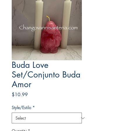
Buda Love
Set/Conjunto Buda
Amor
Price
$10.99
Style/Estilo
*
Quantity
*