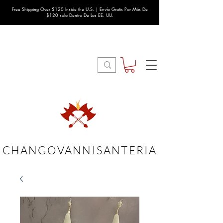
Free Shipping Over $120 Inside the U.S. | Envío Gratis Por Más De
$120 solo Dentro De Los EE. UU.
CHANGOVANNISANTERIA