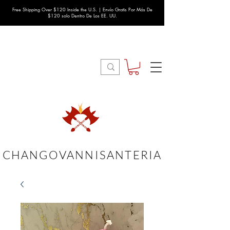
Free Shipping Over $120 Inside the U.S. | Envío Gratis Por Más De
$120 solo Dentro De Los EE. UU.
CHANGOVANNISANTERIA