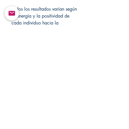
Todos los resultados varían según
la energía y la positividad de
cada individuo hacia la
vela/velas.
Estos elementos no se pueden
recompilar ni retransmitir de
ninguna forma.
Solo con fines de entretenimiento!
Visite Changovannisanteria.com y
Santamuertesanteria.com para
obtener más artículos y ofertas
especiales.
Derechos de autor ©
Return&Exchange |