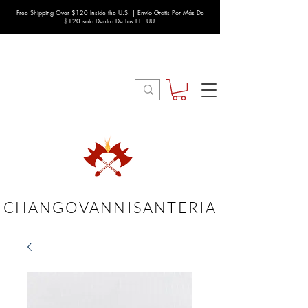
Free Shipping Over $120 Inside the U.S. | Envío Gratis Por Más De
$120 solo Dentro De Los EE. UU.
CHANGOVANNISANTERIA