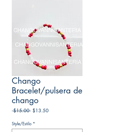
Chango
Bracelet/pulsera de
chango
Regular
Sale
 $15.00 
$13.50
Price
Price
Style/Estilo
*