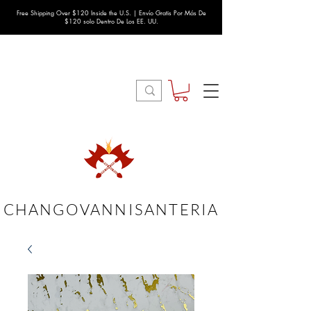
Free Shipping Over $120 Inside the U.S. | Envío Gratis Por Más De
$120 solo Dentro De Los EE. UU.
CHANGOVANNISANTERIA