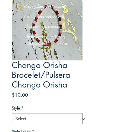
Chango Orisha
Bracelet/Pulsera
Chango Orisha
Price
$10.00
Style
*
Style/Style
*