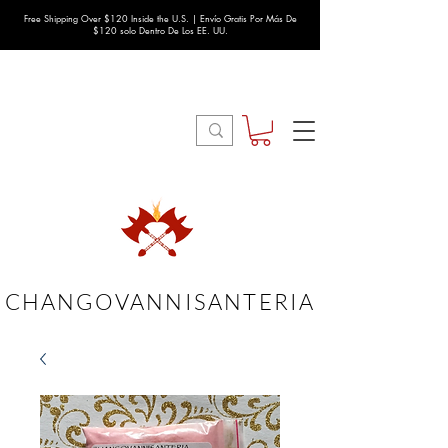
Free Shipping Over $120 Inside the U.S. | Envío Gratis Por Más De
$120 solo Dentro De Los EE. UU.
CHANGOVANNISANTERIA