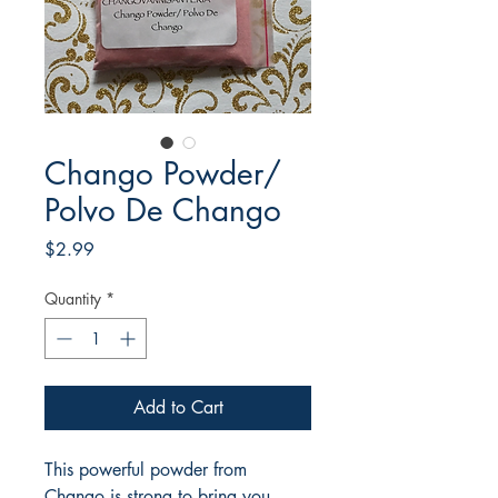
Chango Powder/
Polvo De Chango
Price
$2.99
Quantity
*
Add to Cart
This powerful powder from
Chango is strong to bring you