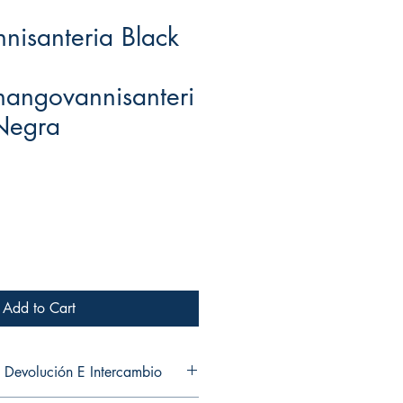
isanteria Black
angovannisanteri
Negra
Add to Cart
 Devolución E Intercambio