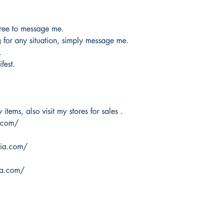
free to message me.
g for any situation, simply message me.
.
fest.
items, also visit my stores for sales .
.com/
ria.com/
ia.com/