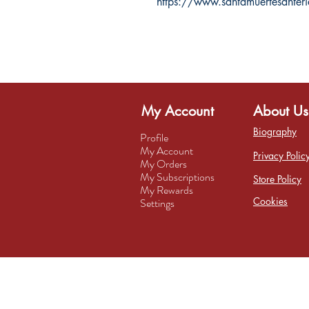
https://www.santamuertesanter
My Account
About Us
Biography
Profile
My Account
Privacy Polic
My Orders
My Subscriptions
Store Policy
My Rewards
Cookies
Settings