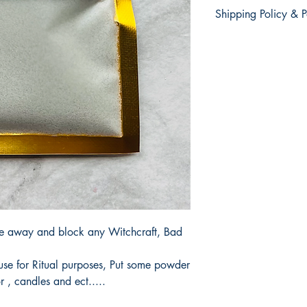
There are no retur
Shipping Policy & P
products.
No hay devolucion
It would take 3 to 5 b
productos.
products.
Tardaría entre 3 y 5 d
e away and block any Witchcraft, Bad
 use for Ritual purposes, Put some powder
 , candles and ect.....