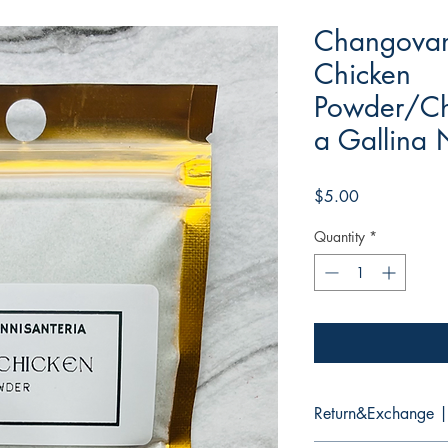
Changovann
Chicken
Powder/Ch
a Gallina 
Price
$5.00
Quantity
*
Return&Exchange |