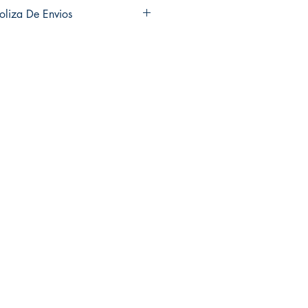
ns and exchanges in any of my
oliza De Envios
es ni cambios en ninguno de mis
usiness days to ship out your
ías hábiles en enviar sus productos.