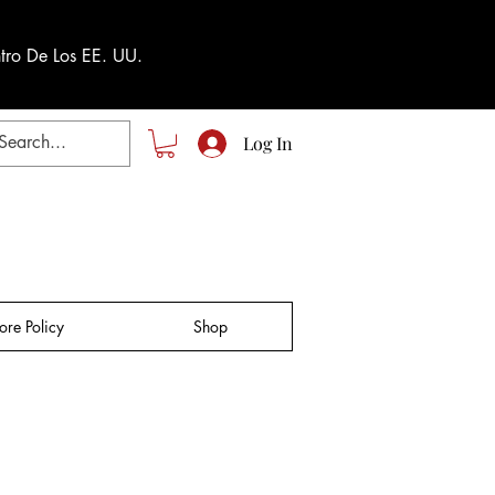
tro De Los EE. UU.
Log In
tore Policy
Shop