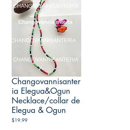
Changovannisanter
ia Elegua&Ogun
Necklace/collar de
Elegua & Ogun
Price
$19.99