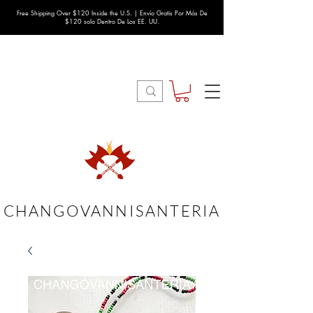
Free Shipping Over $120 Inside the U.S. | Envío Gratis Por Más De
$120 solo Dentro De Los EE. UU.
CHANGOVANNISANTERIA