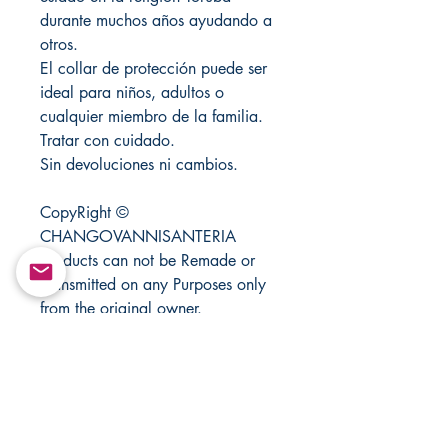
durante muchos años ayudando a
otros.
El collar de protección puede ser
ideal para niños, adultos o
cualquier miembro de la familia.
Tratar con cuidado.
Sin devoluciones ni cambios.
CopyRight ©
CHANGOVANNISANTERIA
products can not be Remade or
Transmitted on any Purposes only
from the original owner.
Los productos CopyRight ©
CHANGOVANNISANTERIA no
pueden ser Rehechos o
Transmitidos en ningún Propósito
solo del propietario original.