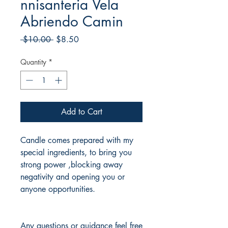
nnisanteria Vela
Abriendo Camin
Regular
Sale
 $10.00 
$8.50
Price
Price
Quantity
*
Add to Cart
Candle comes prepared with my
special ingredients, to bring you
strong power ,blocking away
negativity and opening you or
anyone opportunities.
Any questions or guidance feel free