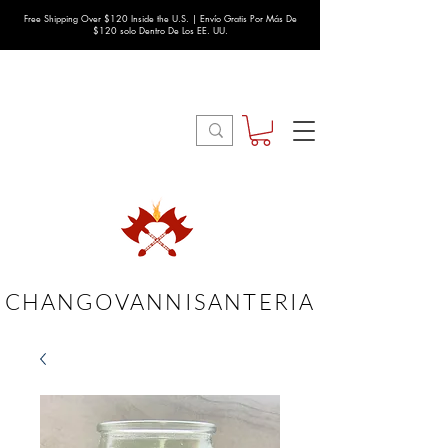
Free Shipping Over $120 Inside the U.S. | Envío Gratis Por Más De
$120 solo Dentro De Los EE. UU.
CHANGOVANNISANTERIA