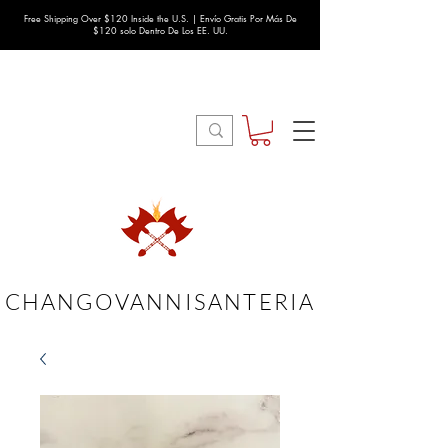
Free Shipping Over $120 Inside the U.S. | Envío Gratis Por Más De
$120 solo Dentro De Los EE. UU.
CHANGOVANNISANTERIA