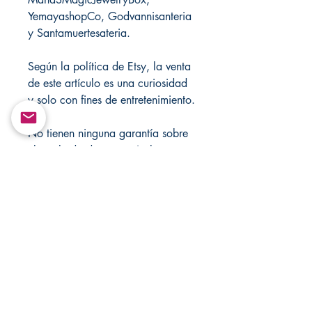
YemayashopCo, Godvannisanteria
y Santamuertesateria.
Según la política de Etsy, la venta
de este artículo es una curiosidad
y solo con fines de entretenimiento.
No tienen ninguna garantía sobre
el resultado de este artículo.
Visita mis sitios web oficiales:
https://www.santamuertesanteria.
com
https://www.etsy.com/shop/Jism
myDesigns?ref=shop_sugg