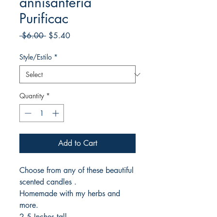
annisanteria
Purificac
Regular
Sale
 $6.00 
$5.40
Price
Price
Style/Estilo
*
Quantity
*
Add to Cart
Choose from any of these beautiful
scented candles .
Homemade with my herbs and
more.
2.5 Inches tall .