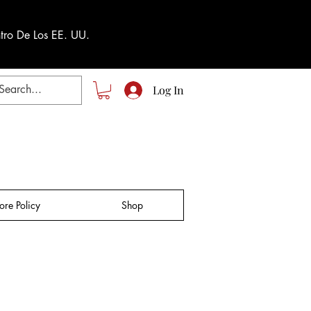
tro De Los EE. UU.
Log In
tore Policy
Shop