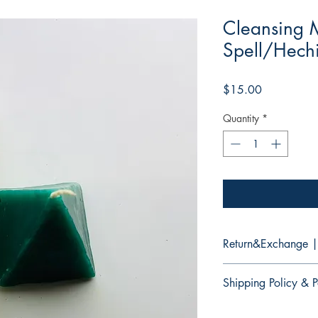
Cleansing 
Spell/Hech
Price
$15.00
Quantity
*
Return&Exchange |
There are no returns 
Shipping Policy & P
No hay devoluciones 
productos.
It would take 3 to 5 b