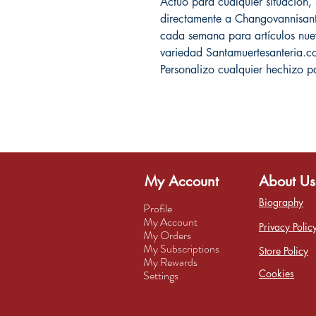
Actúo para cualquier situación
directamente a Changovannisan
cada semana para artículos nuev
variedad Santamuertesanteria.
Personalizo cualquier hechizo p
My Account
About Us
Biography
Profile
My Account
Privacy Polic
My Orders
My Subscriptions
Store Policy
My Rewards
Cookies
Settings