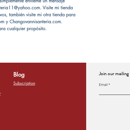
, simplemente envíeme un mensaje
teria11@yahoo.com. Visite mi tienda
os, también visite mi otra tienda para
com y Changovannisanteria.com.
ara cualquier propósito.
Join our mailing 
Blog
Subscription
Email
y