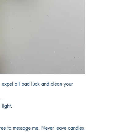
products.Not Includi
Tardaria entre 3 y 5 d
productos.No incluye
 expel all bad luck and clean your
.
light.
free to message me. Never leave candles