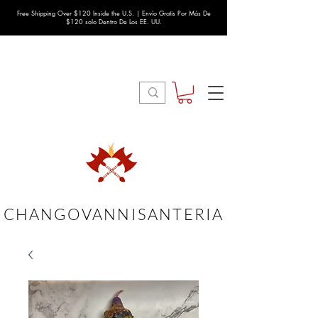
Free Shipping Over $120 Inside the U.S. | Envío Gratis Por Más De
$120 solo Dentro De Los EE. UU.
CHANGOVANNISANTERIA