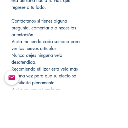
esa persona hacia ti. Haz que
regrese a tu lado.
Contáctanos si tienes alguna
pregunta, comentario o necesitas
orientación.
Visita mi tienda cada semana para
ver los nuevos artículos.
Nunca dejes ninguna vela
desatendida.
Recomiendo utilizar esta vela más
de una vez para que su efecto se
manifieste plenamente.
Visita mi nueva tienda en
https://www.yemayashop.com/
Estos artículos no pueden ser
recopilados ni retransmitidos de
ninguna manera.