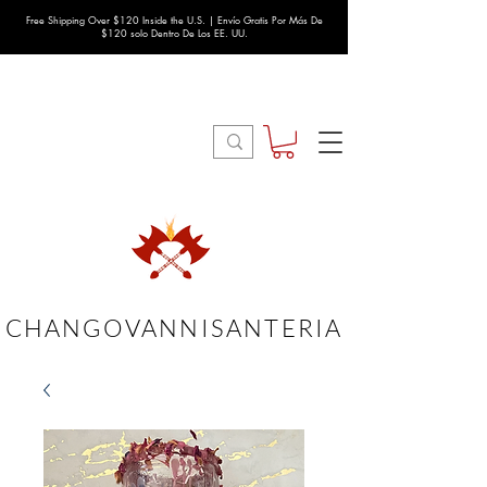
Free Shipping Over $120 Inside the U.S. | Envío Gratis Por Más De
$120 solo Dentro De Los EE. UU.
CHANGOVANNISANTERIA