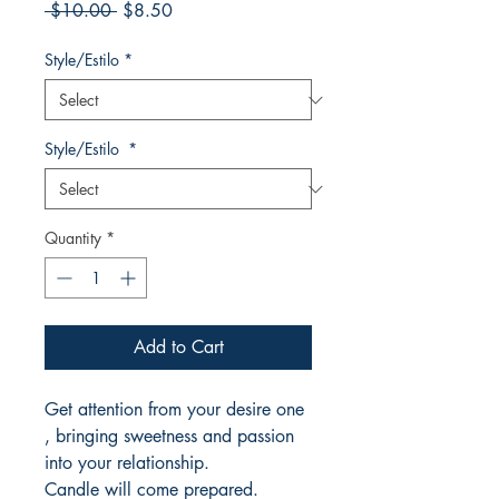
Regular
Sale
 $10.00 
$8.50
Price
Price
Style/Estilo
*
Style/Estilo
*
Quantity
*
Add to Cart
Get attention from your desire one
, bringing sweetness and passion
into your relationship.
Candle will come prepared.