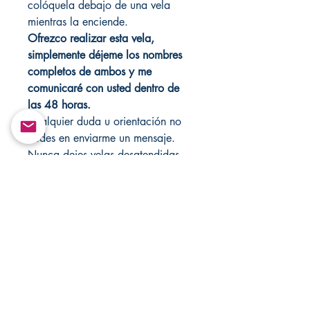
colóquela debajo de una vela
mientras la enciende.
Ofrezco realizar esta vela,
simplemente déjeme los nombres
completos de ambos y me
comunicaré con usted dentro de
las 48 horas.
Cualquier duda u orientación no
dudes en enviarme un mensaje.
Nunca dejes velas desatendidas.
Actúo para cualquier situación,
simplemente envíame un mensaje
directamente a
Changovannisanteria11@yahoo.c
om.
Visite mi tienda cada semana para
obtener artículos nuevos, también
visite mi otra tienda para obtener