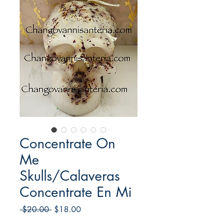
Concentrate On
Me
Skulls/Calaveras
Concentrate En Mi
Regular
Sale
 $20.00 
$18.00
Price
Price