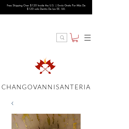
Free Shipping Over $120 Inside the U.S. | Envío Gratis Por Más De
$120 solo Dentro De Los EE. UU.
CHANGOVANNISANTERIA