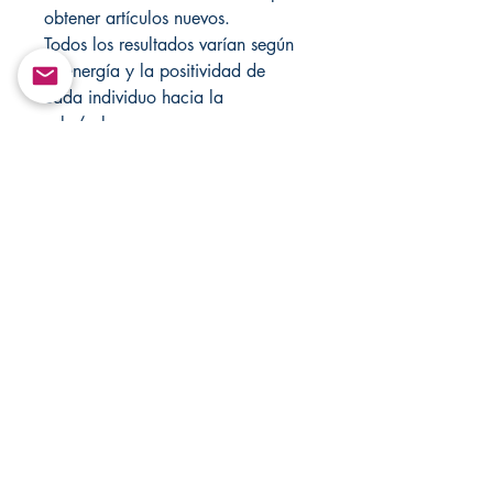
obtener artículos nuevos.
Todos los resultados varían según
la energía y la positividad de
cada individuo hacia la
vela/velas.
Estos elementos no se pueden
recompilar ni retransmitir de
ninguna forma.
Solo con fines de entretenimiento!
Visite Changovannisanteria.com y
Santamuertesanteria.com para
obtener más artículos y ofertas
especiales.
Derechos de autor ©